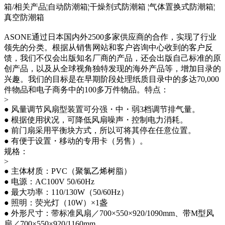
箱/相关产品¦自动防潮箱¦干燥剂式防潮箱 ¦气体置换式防潮箱¦
真空防潮箱
ASONE通过日本国内外2500多家供应商的合作，实现了行业
领先的分类。根据从销售网站和客户咨询中心收到的客户反
馈，我们不仅会出版知名厂商的产品，还会出版自己标准的原
创产品，以及从全球视角独特发现的海外产品等，增加目录的
兴趣。我们的目标是在早期阶段处理纸质目录中的多达70,000
件物品和电子商务中的100多万件物品。特点：
>
● 风量调节风扇型装置可分强・中・弱3档调节排气量。
● 根据使用状况，可降低风扇噪声・控制电力消耗。
● 前门扇采用平衡块方式，所以可将其停在任意位置。
● 有便于设置・移动的专用卡（另售）。
规格：
>
● 主体材质：PVC（聚氯乙烯树脂）
● 电源：AC100V 50/60Hz
● 最大功率：110/130W（50/60Hz）
● 照明：荧光灯（10W）×1盏
● 外形尺寸：带标准风扇／700×550×920/1090mm、带M型风
扇／700×550×920/1160mm