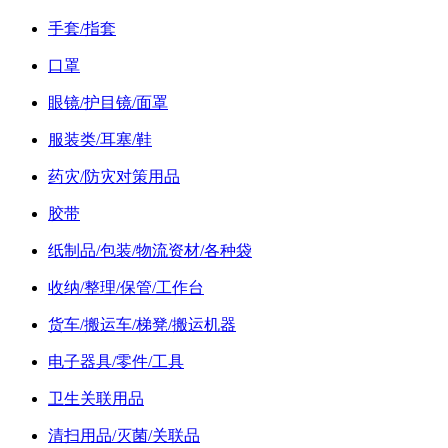
手套/指套
口罩
眼镜/护目镜/面罩
服装类/耳塞/鞋
药灾/防灾对策用品
胶带
纸制品/包装/物流资材/各种袋
收纳/整理/保管/工作台
货车/搬运车/梯凳/搬运机器
电子器具/零件/工具
卫生关联用品
清扫用品/灭菌/关联品