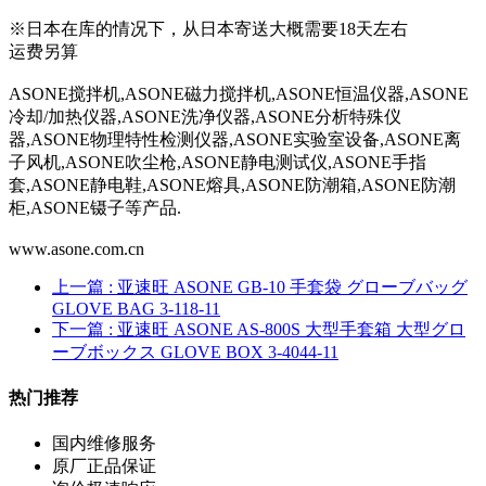
※日本在库的情况下，从日本寄送大概需要18天左右
运费另算
ASONE搅拌机,ASONE磁力搅拌机,ASONE恒温仪器,ASONE
冷却/加热仪器,ASONE洗净仪器,ASONE分析特殊仪
器,ASONE物理特性检测仪器,ASONE实验室设备,ASONE离
子风机,ASONE吹尘枪,ASONE静电测试仪,ASONE手指
套,ASONE静电鞋,ASONE熔具,ASONE防潮箱,ASONE防潮
柜,ASONE镊子等产品.
www.asone.com.cn
上一篇
: 亚速旺 ASONE GB-10 手套袋 グローブバッグ
GLOVE BAG 3-118-11
下一篇
: 亚速旺 ASONE AS-800S 大型手套箱 大型グロ
ーブボックス GLOVE BOX 3-4044-11
热门推荐
国内维修服务
原厂正品保证