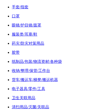
手套/指套
口罩
眼镜/护目镜/面罩
服装类/耳塞/鞋
药灾/防灾对策用品
胶带
纸制品/包装/物流资材/各种袋
收纳/整理/保管/工作台
货车/搬运车/梯凳/搬运机器
电子器具/零件/工具
卫生关联用品
清扫用品/灭菌/关联品