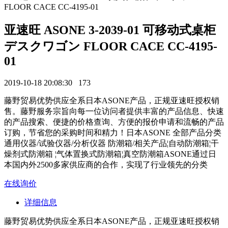
亚速旺 ASONE 3-2039-01 可移动式桌柜
デスクワゴン FLOOR CACE CC-4195-
01
2019-10-18 20:08:30
173
藤野贸易优势供应全系日本ASONE产品，正规亚速旺授权销
售。藤野服务宗旨向每一位访问者提供丰富的产品信息、快速
的产品搜索、便捷的价格查询、方便的报价申请和流畅的产品
订购，节省您的采购时间和精力！日本ASONE 全部产品分类
通用仪器/试验仪器/分析仪器 防潮箱/相关产品¦自动防潮箱¦干
燥剂式防潮箱 ¦气体置换式防潮箱¦真空防潮箱ASONE通过日
本国内外2500多家供应商的合作，实现了行业领先的分类
在线询价
详细信息
藤野贸易优势供应全系日本ASONE产品，正规亚速旺授权销