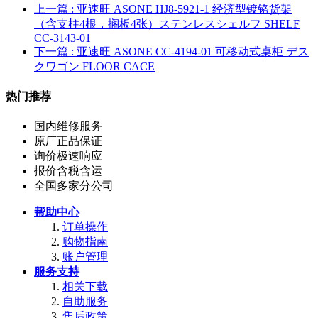
上一篇
: 亚速旺 ASONE HJ8-5921-1 经济型镀铬货架
（含支柱4根，搁板4张）ステンレスシェルフ SHELF
CC-3143-01
下一篇
: 亚速旺 ASONE CC-4194-01 可移动式桌柜 デス
クワゴン FLOOR CACE
热门推荐
国内维修服务
原厂正品保证
询价极速响应
报价含税含运
全国多家分公司
帮助中心
订单操作
购物指南
账户管理
服务支持
相关下载
自助服务
售后政策